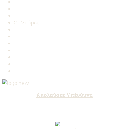
Νέα & εκδηλώσεις
Δημοσιεύσεις
Επικοινωνία
Οι Μπύρες
Premium Lager
Red Ale
Σημεία πώλησης
To Ζυθοποιείο
Διαδικασία παραγωγής
Ξεναγήσεις
Το δοκιμαστήριο
Απολαύστε Υπέυθυνα
ΠΡΟΣΩΠΙΚΑ ΔΕΔΟΜΕΝΑ