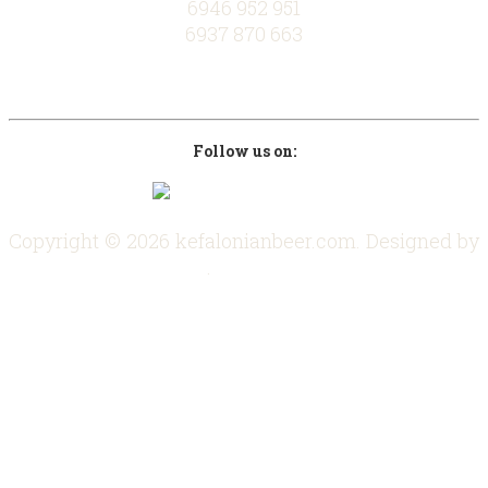
6946 952 951
6937 870 663
info@kefalonianbeer.com
www.kefalonianbeer.com
Follow us on:
Copyright © 2026 kefalonianbeer.com. Designed by
Sami Computers ICT
.