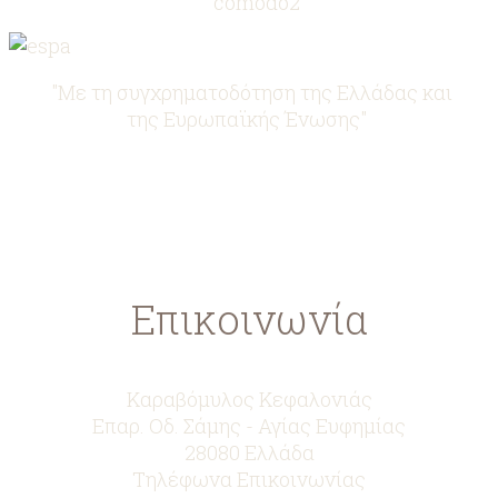
"Με τη συγχρηματοδότηση της Ελλάδας και
της Ευρωπαϊκής Ένωσης"
www.agrotikianaptixi.gr
ec.europa.eu
ead.gr
Επικοινωνία
Καραβόμυλος Κεφαλονιάς
Επαρ. Οδ. Σάμης - Αγίας Ευφημίας
28080 Ελλάδα
Τηλέφωνα Επικοινωνίας