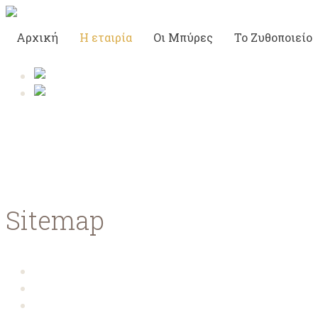
Αρχική
Η εταιρία
Οι Μπύρες
To Ζυθοποιείο
Η ομάδα μας
Sitemap
Αρχική
Ποιοί είμαστε
Η ομάδα μας